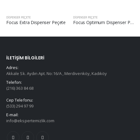
DISPENSER PEÇETE
DISPENSER PEÇETE
Focus Extra Dispenser Peçete
Focus Optimum Dispenser Peçete
İLETIŞIM BILGILERI
Adres:
Akkale Sk. Aydın Apt. No:16/A , Merdivenköy, Kadıköy
Telefon:
(216) 363 84 68
Cep Telefonu:
(533) 294 97 99
E-mail:
info@ekspertemizlik.com