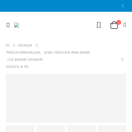
EV
ÜRÜNLER
TEMIZLIK KIMYASALLARI
,
GENEL TEMIZLIK & BINA BAKIMI
,
CILA &BAKIM ÜRÜNLERI
SILASS 5L & 20L