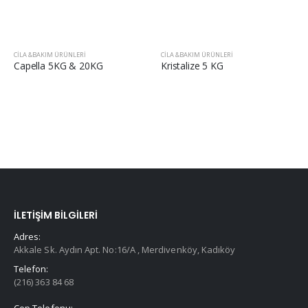
CILA &BAKIM ÜRÜNLERI
CILA &BAKIM ÜRÜNLERI
Capella 5KG & 20KG
Kristalize 5 KG
İLETIŞIM BILGILERI
Adres:
Akkale Sk. Aydın Apt. No:16/A , Merdivenköy, Kadıköy
Telefon:
(216) 363 84 68